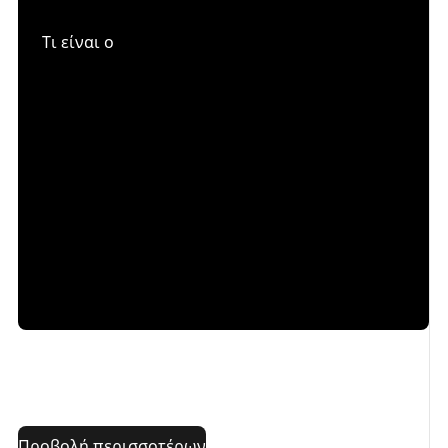
Τι είναι ο
δείκτης φορτίου ελαστικών
και τι ο
δείκτης
ταχύτητας ελαστικών
; Πρέπει να τηρούνται κατά την
αντικατάσταση ελαστικών; Βρείτε τις απαντήσεις
στις ερωτήσεις σας στο άρθρο αυτό.
Προβολή περισσοτέρων