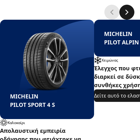
MICHELIN
PILOT ALPIN
Χειμώνας
Έλεγχος που φτ
διαρκεί σε δύσκ
συνθήκες χρήση
Δείτε αυτό το ελαστ
MICHELIN
PILOT SPORT 4 S
Καλοκαίρι
Απολαυστική εμπειρία
οδήγησης που φτιάχτηκε να