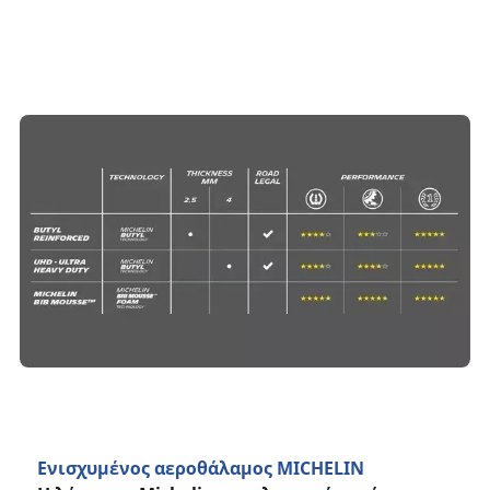
Ενισχυμένος αεροθάλαμος MICHELIN