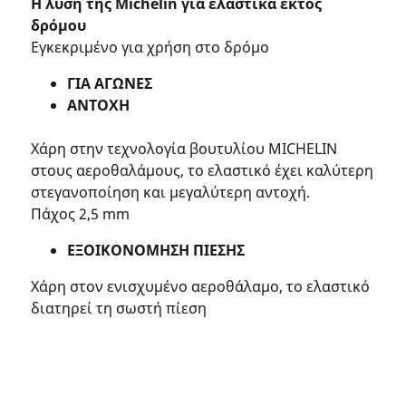
Η λύση της Michelin για ελαστικά εκτός
δρόμου
Εγκεκριμένο για χρήση στο δρόμο
ΓΙΑ ΑΓΩΝΕΣ
ΑΝΤΟΧΗ
Χάρη στην τεχνολογία βουτυλίου MICHELIN
στους αεροθαλάμους, το ελαστικό έχει καλύτερη
στεγανοποίηση και μεγαλύτερη αντοχή.
Πάχος 2,5 mm
ΕΞΟΙΚΟΝΟΜΗΣΗ ΠΙΕΣΗΣ
Χάρη στον ενισχυμένο αεροθάλαμο, το ελαστικό
διατηρεί τη σωστή πίεση