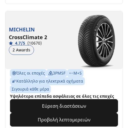
MICHELIN
CrossClimate 2
4.7/5
(10670)
2 Awards
Όλες οι εποχές
3PMSF
M+S
Κατάλληλο για ηλεκτρικά οχήματα
Σιγουριά κάθε μέρα
Υψηλότερα επίπεδα ασφάλειας σε όλες τις εποχές
Εύρεση διαστάσεων
Προβολή λεπτομερειών