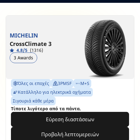
MICHELIN
CrossClimate 3
4.8/5
(1316)
3 Awards
Όλες οι εποχές
3PMSF
M+S
Κατάλληλο για ηλεκτρικά οχήματα
Σιγουριά κάθε μέρα
Τίποτε λιγότερο από τα πάντα.
Εύρεση διαστάσεων
Προβολή λεπτομερειών