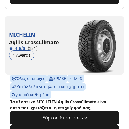
MICHELIN
Agilis CrossClimate
4.6/5
(521)
1 Awards
Όλες οι εποχές
3PMSF
M+S
Κατάλληλο για ηλεκτρικά οχήματα
Σιγουριά κάθε μέρα
Τα ελαστικά MICHELIN Agilis CrossClimate είναι
αυτό που χρειάζεται η επιχείρησή σας.
Εύρεση διαστάσεων