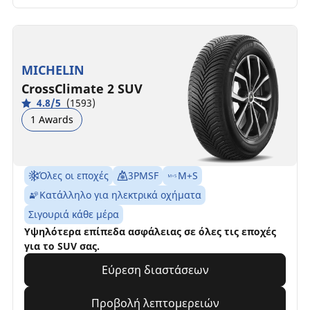
MICHELIN
CrossClimate 2 SUV
4.8/5
(1593)
1 Awards
Όλες οι εποχές
3PMSF
M+S
Κατάλληλο για ηλεκτρικά οχήματα
Σιγουριά κάθε μέρα
Υψηλότερα επίπεδα ασφάλειας σε όλες τις εποχές
για το SUV σας.
Εύρεση διαστάσεων
Προβολή λεπτομερειών