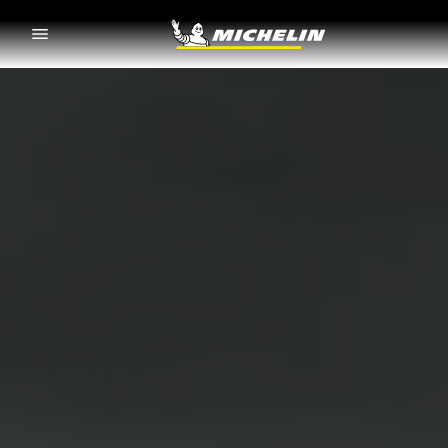
Go to page content
Go to page navigation