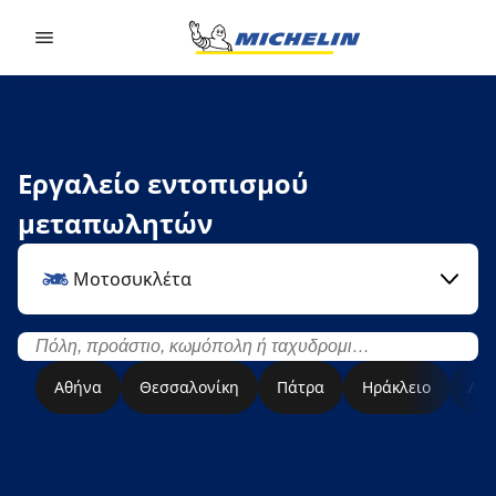
Go to page content
Go to page navigation
Εργαλείο εντοπισμού
μεταπωλητών
Μοτοσυκλέτα
Αθήνα
Θεσσαλονίκη
Πάτρα
Ηράκλειο
Λάρ