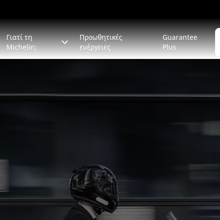
Γιατί τη
Προωθητικές
Guarantee
Michelin;
ενέργειες
Plus