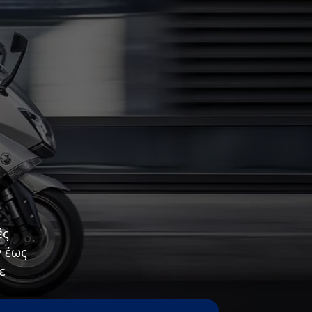
ές
y έως
ε