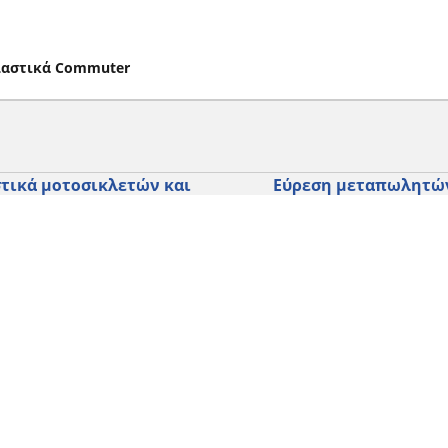
λαστικά Commuter
τικά μοτοσικλετών και
Εύρεση μεταπωλητώ
ύτερ
Καταστήματα ελαστικών 
SUV και επαγγελματικών
τηση ανά μοντέλο ή μέγεθος
Καταστήματα ελαστικών 
ήγηση ανά κατασκευαστή
και σκούτερ
γηση ανά τύπο μοτοσικλέτας
γηση με βάση την εμπειρία
Η διαμόρφωσή σας
ησης
γηση κατά εύρος
 όλες τις διαστάσεις