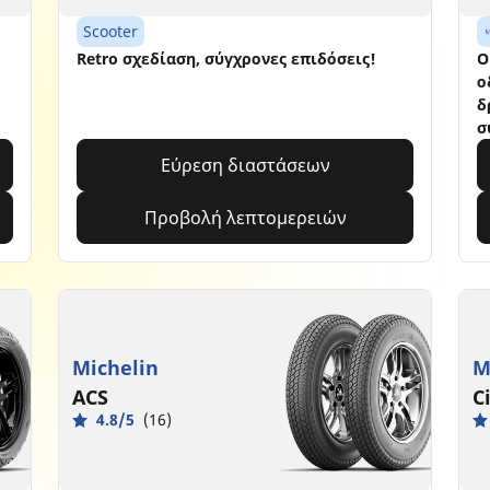
Scooter
Retro σχεδίαση, σύγχρονες επιδόσεις!
Ο
ο
δ
σ
Εύρεση διαστάσεων
Προβολή λεπτομερειών
Michelin
M
ACS
C
4.8/5
(16)