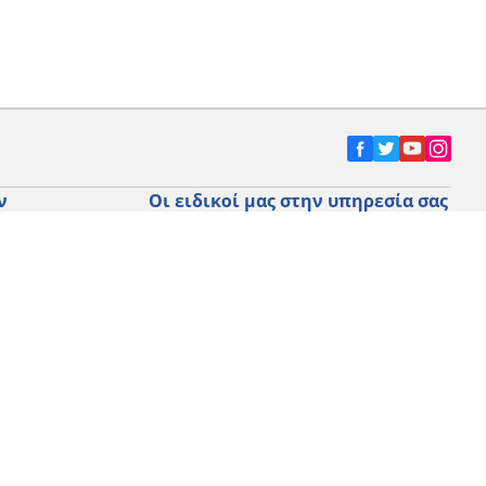
ν
Οι ειδικοί μας στην υπηρεσία σας
αυτοκινήτων,
FAQ auto
 οχημάτων
FAQ moto
μοτοσικλετών
Επικοινωνήστε μαζί μας
Προωθητικές ενέργειες
Michelin στην Ελλάδα
Τεχνολογία RFID
Newsletter