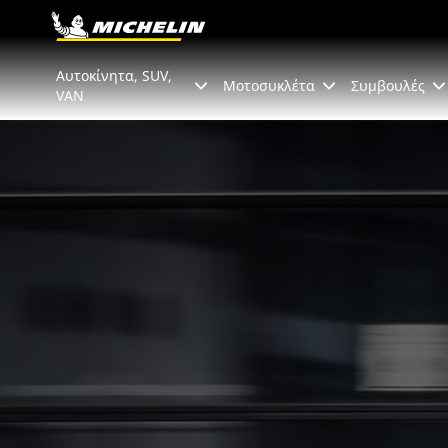
Go to page content
Go to page navigation
Αυτοκίνητα, SUV,
Μοτοσυκλέτα
Συμβουλές
VAN