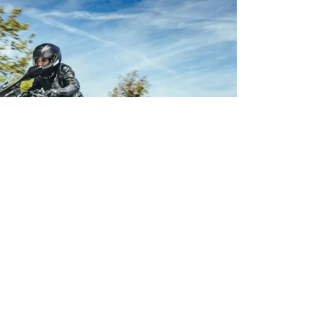
τικά μοτοσυκλέτας και scooter