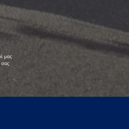
οί μας
 σας