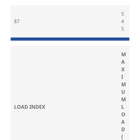
5
87
4
5
M
A
X
I
M
U
M
LOAD INDEX
L
O
A
D
(