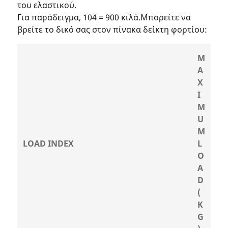
του ελαστικού.
Για παράδειγμα, 104 = 900 κιλά.Μπορείτε να
βρείτε το δικό σας στον πίνακα δείκτη φορτίου:
M
A
X
I
M
U
M
LOAD INDEX
L
O
A
D
(
K
G