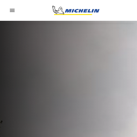
Go to page content
Go to page navigation