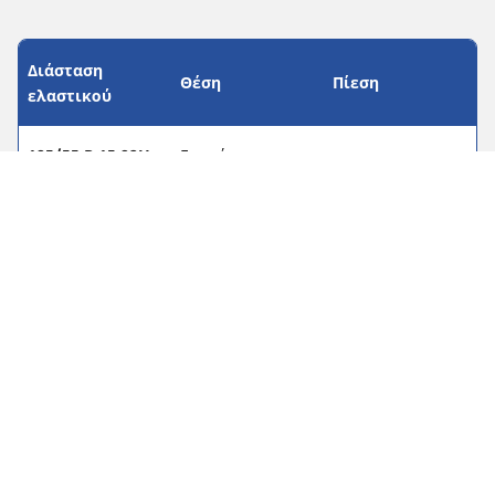
Διάσταση
Θέση
Πίεση
ελαστικού
185/55 R 15 82H
Εμπρός
-
185/55 R 15 82H
Πίσω
-
195/50 R 16 84V
Εμπρός
-
195/50 R 16 84V
Πίσω
-