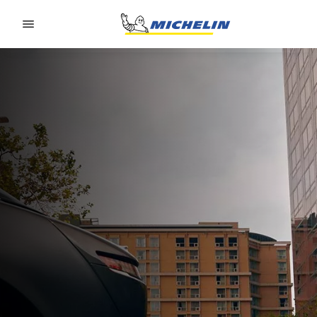
Go to page content
Go to page navigation