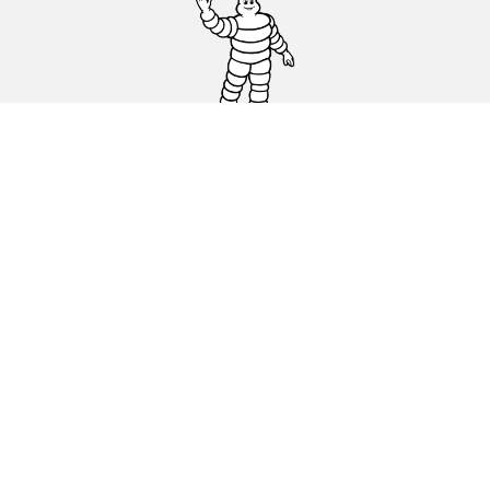
Ελαστικά αυτοκινήτων, SUV και
επαγγελματικών οχημάτων
Ελαστικά μοτοσικλετών και σκούτερ
Εύρεση μεταπωλητών
Οι ειδικοί μας στην υπηρεσία σας
Blog