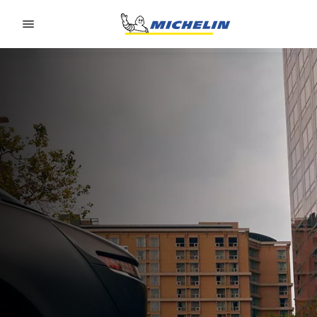
Go to page content
Go to page navigation