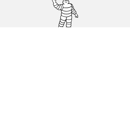
Ελαστικά αυτοκινήτων, SUV και
επαγγελματικών οχημάτων
Ελαστικά μοτοσικλετών και σκούτερ
Εύρεση μεταπωλητών
Οι ειδικοί μας στην υπηρεσία σας
Blog