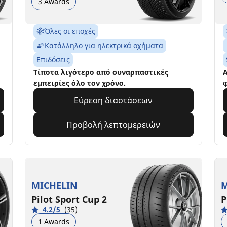
3 Awards
Όλες οι εποχές
Κατάλληλο για ηλεκτρικά οχήματα
Επιδόσεις
Τίποτα λιγότερο από συναρπαστικές
Α
εμπειρίες όλο τον χρόνο.
φ
Εύρεση διαστάσεων
Προβολή λεπτομερειών
MICHELIN
M
Pilot Sport Cup 2
P
4.2/5
(35)
1 Awards