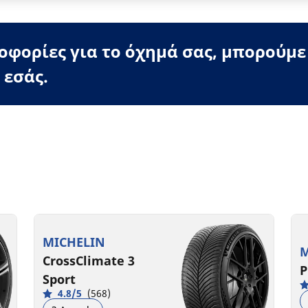
φορίες για το όχημά σας, μπορούμε
 εσάς.
MICHELIN
M
CrossClimate 3
P
Sport
4.8/5
(568)