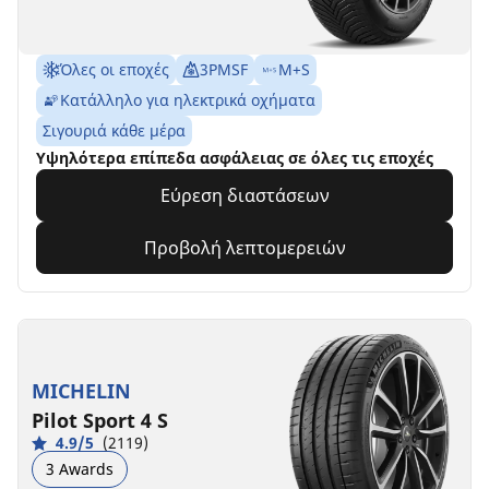
Όλες οι εποχές
3PMSF
M+S
Κατάλληλο για ηλεκτρικά οχήματα
Σιγουριά κάθε μέρα
Υψηλότερα επίπεδα ασφάλειας σε όλες τις εποχές
Εύρεση διαστάσεων
Προβολή λεπτομερειών
MICHELIN
Pilot Sport 4 S
4.9/5
(2119)
3 Awards