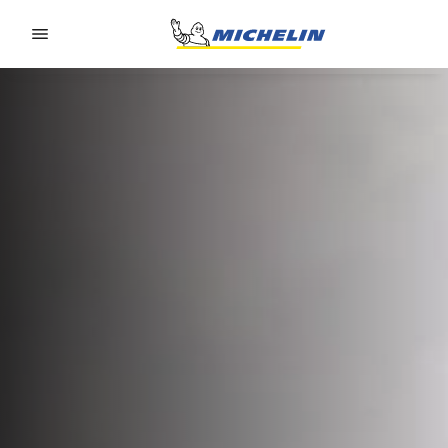
Go to page content
Go to page navigation