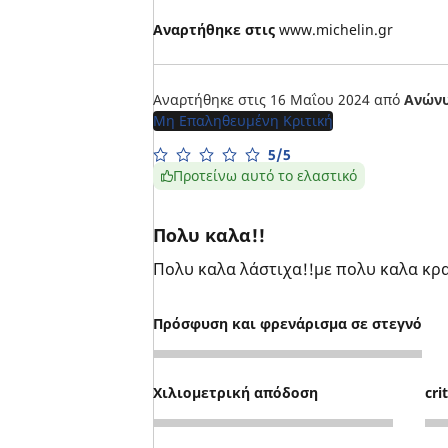
Αναρτήθηκε στις
www.michelin.gr
Αναρτήθηκε στις 16 Μαΐου 2024
από
Ανών
Μη Επαληθευμένη Κριτική
5/5
Προτείνω αυτό το ελαστικό
Πολυ καλα!!
Πολυ καλα λάστιχα!!με πολυ καλα κρ
Πρόσφυση και φρενάρισμα σε στεγνό
5
Χιλιομετρική απόδοση
cri
5
5