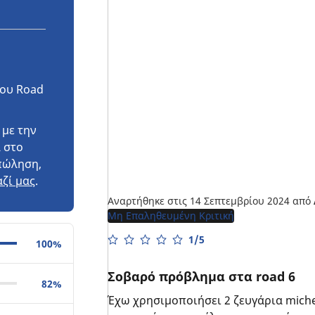
του Road
 με την
 στο
πώληση,
ζί μας
.
Αναρτήθηκε στις 14 Σεπτεμβρίου 2024
από
Μη Επαληθευμένη Κριτική
1/5
100%
Σοβαρό πρόβλημα στα road 6
82%
Έχω χρησιμοποιήσει 2 ζευγάρια miche