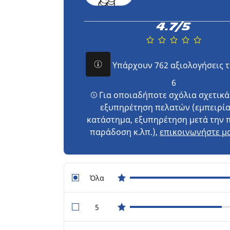
4.7/5
Υπάρχουν 762 αξιολογήσεις 
6
Για οποιαδήποτε σχόλια σχετικά
εξυπηρέτηση πελατών (εμπειρία
κατάστημα, εξυπηρέτηση μετά την 
παράδοση κ.λπ.),
επικοινωνήστε μα
Όλα
star reviews
5
star reviews