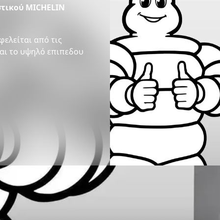
στικού MICHELIN
φελείται από τις
και το υψηλό επιπεδου