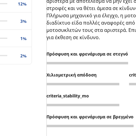
αριστερά με αποτέλεσμα να μην έχει σ
12%
στροφές και να θέτει άμεσα σε κίνδυν
Πλήρωσα μηχανικό για έλεγχο, η μοτοσ
3%
διαδίκτυο είδα πολλές αναφορές από
μοτοσυκλετών τους στα αριστερά. Επ
για έκθεση σε κίνδυνο.
1%
Πρόσφυση και φρενάρισμα σε στεγνό
2%
1
Χιλιομετρική απόδοση
cri
5
1
criteria_stability_mo
1
Πρόσφυση και φρενάρισμα σε βρεγμένο
1