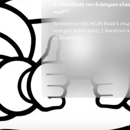
Η νέα έκδοση του διάσημου ελα
(1)
road
Το ελαστικό MICHELIN Road 6 επω
συνεχείς καινιτομίες 2 δεκατιών 
εξιδεικευσης.