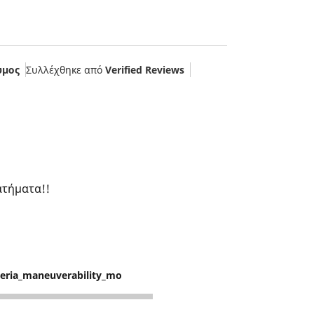
υμος
Συλλέχθηκε από
Verified Reviews
ατήματα!!
teria_maneuverability_mo