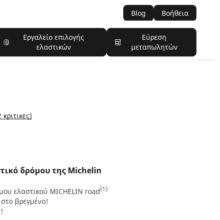
Blog
Βοήθεια
Εργαλείο επιλογής
Εύρεση
ελαστικών
μεταπωλητών
 κριτικες)
τικό δρόμου της Michelin
(1)
ημου ελαστικού MICHELIN road
στο βρεγμένο!
!