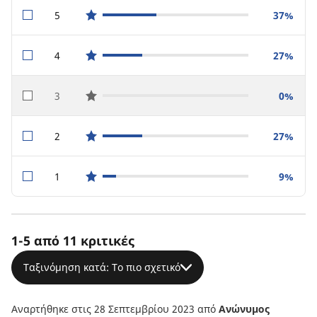
5
37%
star reviews
4
27%
star reviews
3
0%
star reviews
2
27%
star reviews
1
9%
star reviews
1-5 από 11 κριτικές
Ταξινόμηση κατά: Το πιο σχετικό
Αναρτήθηκε στις 28 Σεπτεμβρίου 2023
από
Ανώνυμος