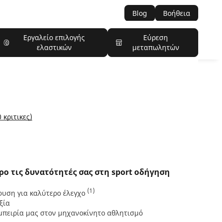
Blog
Βοήθεια
Εργαλείο επιλογής
Εύρεση
ελαστικών
μεταπωλητών
 κριτικες)
ρο τις δυνατότητές σας στη sport οδήγηση
(1)
υση για καλύτερο έλεγχο
ξία
μπειρία μας στον μηχανοκίνητο αθλητισμό