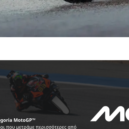
tegoria MotoGP™
νοι που μετράμε περισσότερες από