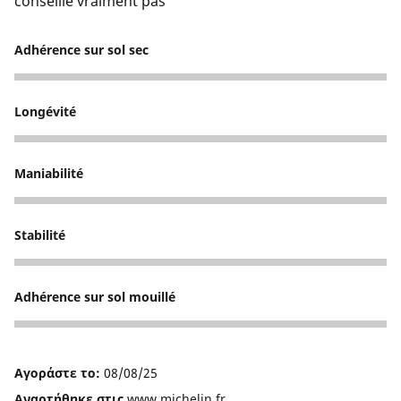
conseille vraiment pas
Adhérence sur sol sec
2
Longévité
2
Maniabilité
1
Stabilité
1
Adhérence sur sol mouillé
1
Αγοράστε το:
08/08/25
Αναρτήθηκε στις
www.michelin.fr