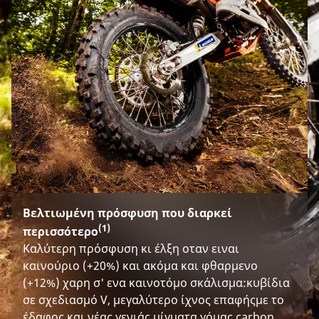
Βελτιωμένη πρόσφυση που διαρκεί
(1)
περισσότερο
Καλύτερη πρόσφυση κι έλξη οταν ειναι
καινούριο (+20%) και ακόμα και φθαρμενο
(+12%) χαρη σ' ενα καινοτόμο σκάλισμα:κυβίδια
σε σχεδιασμό V, μεγαλύτερο ίχνος επαφήςμε το
έδαφος και νέας γενιάς μίγματα γόμας carbon