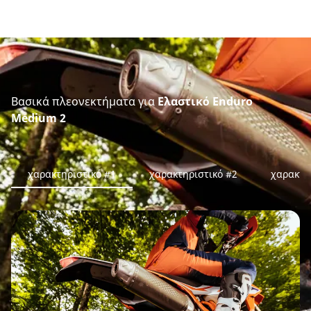
Βασικά πλεονεκτήματα για
Ελαστικό Enduro
Medium 2
χαρακτηριστικό #1
χαρακτηριστικό #2
χαρακτη