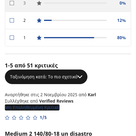
3
0%
star reviews
2
12%
star reviews
1
80%
star reviews
1-5 από 51 κριτικές
Ταξινόμηση κατά: Το πιο σχετικό
Αναρτήθηκε στις 2 Νοεμβρίου 2025
από
Karl
Συλλέχθηκε από
Verified Reviews
Μη Επαληθευμένη Κριτική
1/5
Medium 2 140/80-18 un disastro