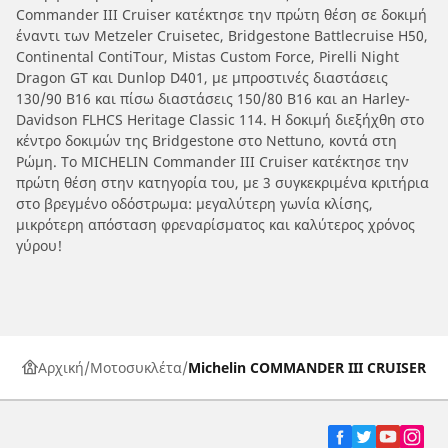
Commander III Cruiser κατέκτησε την πρώτη θέση σε δοκιμή
έναντι των Metzeler Cruisetec, Bridgestone Battlecruise H50,
Continental ContiTour, Mistas Custom Force, Pirelli Night
Dragon GT και Dunlop D401, με μπροστινές διαστάσεις
130/90 B16 και πίσω διαστάσεις 150/80 B16 και an Harley-
Davidson FLHCS Heritage Classic 114. Η δοκιμή διεξήχθη στο
κέντρο δοκιμών της Bridgestone στο Nettuno, κοντά στη
Ρώμη. Το MICHELIN Commander III Cruiser κατέκτησε την
πρώτη θέση στην κατηγορία του, με 3 συγκεκριμένα κριτήρια
στο βρεγμένο οδόστρωμα: μεγαλύτερη γωνία κλίσης,
μικρότερη απόσταση φρεναρίσματος και καλύτερος χρόνος
γύρου!
Αρχική
Μοτοσυκλέτα
Michelin COMMANDER III CRUISER