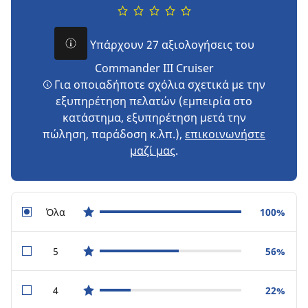
Υπάρχουν 27 αξιολογήσεις του
Commander III Cruiser
Για οποιαδήποτε σχόλια σχετικά με την
εξυπηρέτηση πελατών (εμπειρία στο
κατάστημα, εξυπηρέτηση μετά την
πώληση, παράδοση κ.λπ.),
επικοινωνήστε
μαζί μας
.
Όλα
100%
star reviews
5
56%
star reviews
4
22%
star reviews