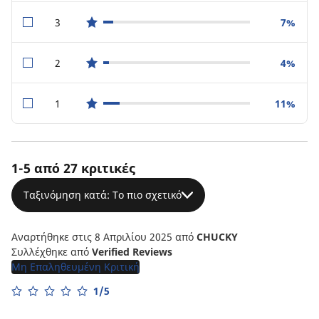
3
7%
star reviews
2
4%
star reviews
1
11%
star reviews
1-5 από 27 κριτικές
Ταξινόμηση κατά: Το πιο σχετικό
Αναρτήθηκε στις 8 Απριλίου 2025
από
CHUCKY
Συλλέχθηκε από
Verified Reviews
Μη Επαληθευμένη Κριτική
1/5