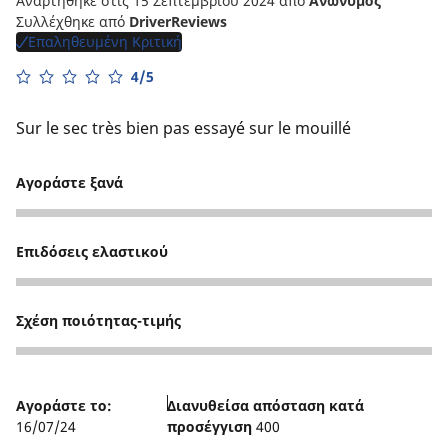
Αναρτήθηκε στις 15 Σεπτεμβρίου 2024
από
Ανώνυμος
Συλλέχθηκε από
DriverReviews
Επαληθευμένη Κριτική
4/5
Sur le sec très bien pas essayé sur le mouillé
Αγοράστε ξανά
5
Επιδόσεις ελαστικού
4
Σχέση ποιότητας-τιμής
3
Αγοράστε το:
Διανυθείσα απόσταση κατά
16/07/24
προσέγγιση
400