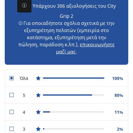
Υπάρχουν 306 αξιολογήσεις του City
Grip 2
Για οποιαδήποτε σχόλια σχετικά με την
εξυπηρέτηση πελατών (εμπειρία στο
κατάστημα, εξυπηρέτηση μετά την
πώληση, παράδοση κ.λπ.),
επικοινωνήστε
μαζί μας
.
Όλα
100%
star reviews
5
80%
star reviews
4
11%
star reviews
3
2%
star reviews