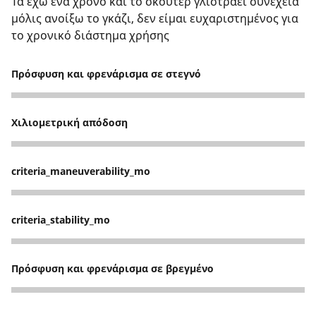
Τα έχω ένα χρόνο και το σκούτερ γλιστράει συνέχεια
μόλις ανοίξω το γκάζι, δεν είμαι ευχαριστημένος για
το χρονικό διάστημα χρήσης
Πρόσφυση και φρενάρισμα σε στεγνό
2
Χιλιομετρική απόδοση
2
criteria_maneuverability_mo
3
criteria_stability_mo
3
Πρόσφυση και φρενάρισμα σε βρεγμένο
2