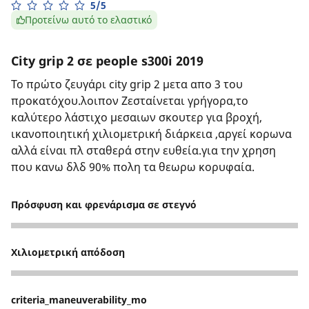
5/5
Προτείνω αυτό το ελαστικό
City grip 2 σε people s300i 2019
Το πρώτο ζευγάρι city grip 2 μετα απο 3 του
προκατόχου.λοιπον Ζεσταίνεται γρήγορα,το
καλύτερο λάστιχο μεσαιων σκουτερ για βροχή,
ικανοποιητική χιλιομετρική διάρκεια ,αργεί κορωνα
αλλά είναι πλ σταθερά στην ευθεία.για την χρηση
που κανω δλδ 90% πολη τα θεωρω κορυφαία.
Πρόσφυση και φρενάρισμα σε στεγνό
4
Χιλιομετρική απόδοση
4
criteria_maneuverability_mo