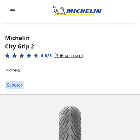
Go to page content
Go to page navigation
Michelin
City Grip 2
4.6/5
(306 κριτικες)
M+S
Scooter