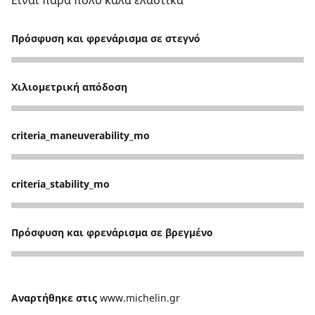
Είναι πάρα πολύ καλά ελαστικα
Πρόσφυση και φρενάρισμα σε στεγνό
5
Χιλιομετρική απόδοση
5
criteria_maneuverability_mo
5
criteria_stability_mo
5
Πρόσφυση και φρενάρισμα σε βρεγμένο
5
Αναρτήθηκε στις
www.michelin.gr