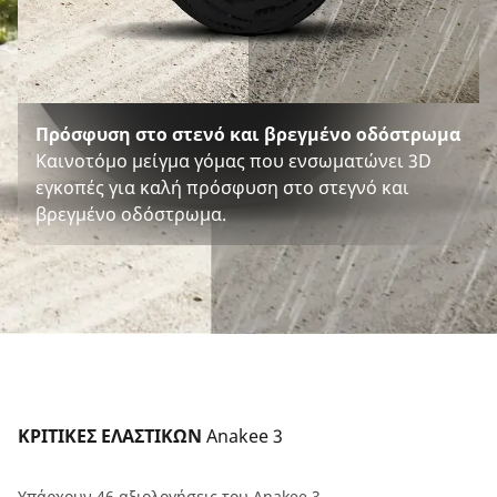
Πρόσφυση στο στενό και βρεγμένο οδόστρωμα
Καινοτόμο μείγμα γόμας που ενσωματώνει 3D
εγκοπές για καλή πρόσφυση στο στεγνό και
βρεγμένο οδόστρωμα.
ΚΡΙΤΙΚΕΣ ΕΛΑΣΤΙΚΩΝ 
Anakee 3
Υπάρχουν 46 αξιολογήσεις του Anakee 3