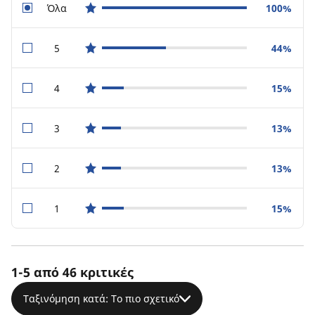
Όλα
100%
star reviews
5
44%
star reviews
4
15%
star reviews
3
13%
star reviews
2
13%
star reviews
1
15%
star reviews
1-5 από 46 κριτικές
Ταξινόμηση κατά: Το πιο σχετικό