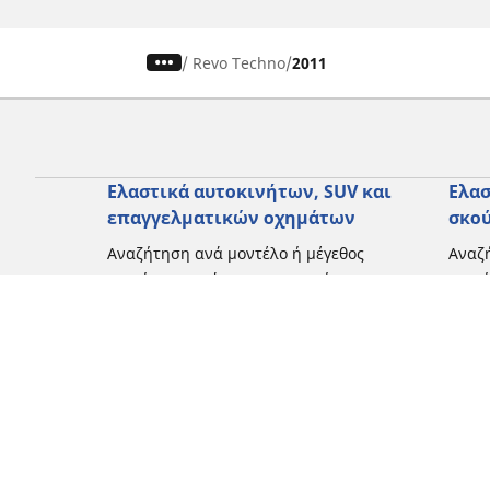
/
Revo Techno
2011
Ελαστικά αυτοκινήτων, SUV και
Ελασ
επαγγελματικών οχημάτων
σκο
Αναζήτηση ανά μοντέλο ή μέγεθος
Αναζή
Περιήγηση ανά κατασκευαστή
Περι
Περιήγηση ανά τύπο οχήματος
Περιή
Περιήγηση ανά εποχή
Περιή
οδήγ
Περιήγηση ανά οικογένεια προϊόντων
Περιή
Δείτε όλες τις διαστάσεις
Δείτε
Blog
Εμπειρίες πελατών