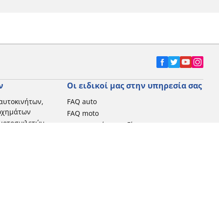
ν
Οι ειδικοί μας στην υπηρεσία σας
αυτοκινήτων,
FAQ auto
 οχημάτων
FAQ moto
μοτοσικλετών
Επικοινωνήστε μαζί μας
Προωθητικές ενέργειες
Michelin στην Ελλάδα
Τεχνολογία RFID
Newsletter