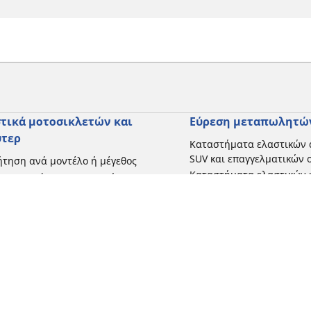
τικά μοτοσικλετών και
Εύρεση μεταπωλητώ
ύτερ
Καταστήματα ελαστικών 
SUV και επαγγελματικών
τηση ανά μοντέλο ή μέγεθος
Καταστήματα ελαστικών 
ήγηση ανά κατασκευαστή
και σκούτερ
γηση ανά τύπο μοτοσικλέτας
γηση με βάση την εμπειρία
ησης
γηση κατά εύρος
 όλες τις διαστάσεις
Η διαμόρφωσή σας