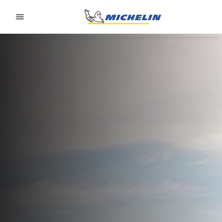
Go to page content
Go to page navigation