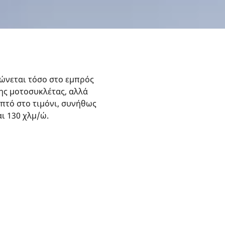
ώνεται τόσο στο εμπρός
ης μοτοσυκλέτας, αλλά
ηπτό στο τιμόνι, συνήθως
αι 130 χλμ/ώ.