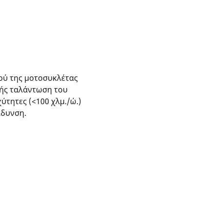
ιού της μοτοσυκλέτας
χής ταλάντωση του
ύτητες (<100 χλμ./ώ.)
άδυνση.