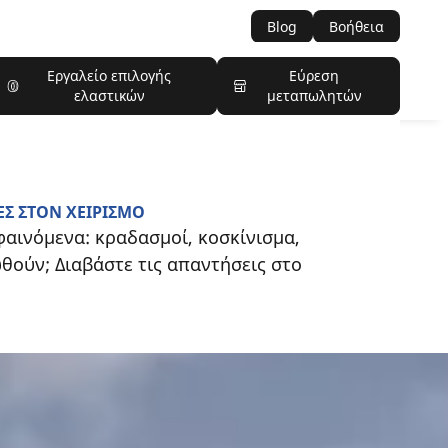
Blog
Βοήθεια
Εργαλείο επιλογής
Εύρεση
ελαστικών
μεταπωλητών
ΕΣ ΣΤΟΝ ΧΕΙΡΙΣΜΟ
αινόμενα: κραδασμοί, κοσκίνισμα,
θούν; Διαβάστε τις απαντήσεις στο