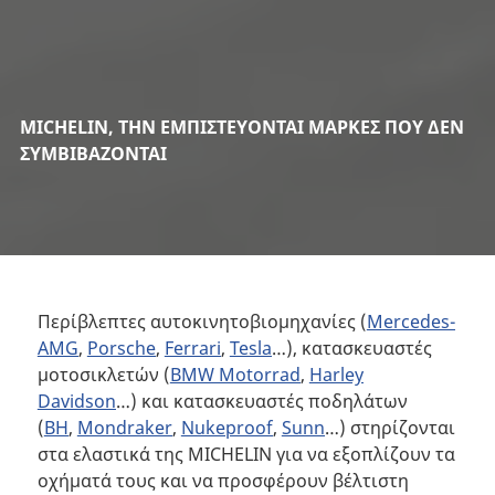
MICHELIN, ΤΗΝ ΕΜΠΙΣΤΕΥΟΝΤΑΙ ΜΑΡΚΕΣ ΠΟΥ ΔΕΝ
ΣΥΜΒΙΒΑΖΟΝΤΑΙ
Περίβλεπτες αυτοκινητοβιομηχανίες (
Mercedes-
AMG
,
Porsche
,
Ferrari
,
Tesla
…), κατασκευαστές
μοτοσικλετών (
BMW Motorrad
,
Harley
Davidson
…) και κατασκευαστές ποδηλάτων
(
BH
,
Mondraker
,
Nukeproof
,
Sunn
…) στηρίζονται
στα ελαστικά της MICHELIN για να εξοπλίζουν τα
οχήματά τους και να προσφέρουν βέλτιστη