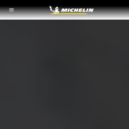
Go to page content
Go to page navigation