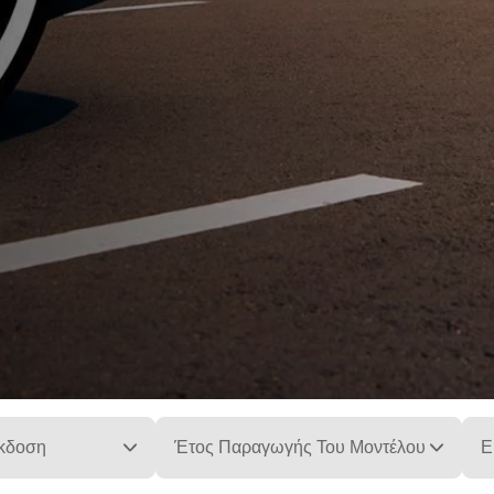
κδοση
Έτος Παραγωγής Του Μοντέλου
Ε