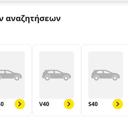
ν αναζητήσεων
40
V40
S40