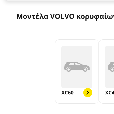
Μοντέλα VOLVO κορυφαίω
XC60
XC