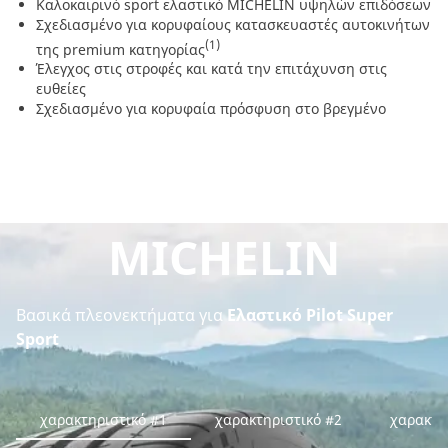
Καλοκαιρινό sport ελαστικό MICHELIN υψηλών επιδόσεων
Σχεδιασμένο για κορυφαίους κατασκευαστές αυτοκινήτων
(1)
της premium κατηγορίας
Έλεγχος στις στροφές και κατά την επιτάχυνση στις
ευθείες
Σχεδιασμένο για κορυφαία πρόσφυση στο βρεγμένο
MICHELIN
Βασικά πλεονεκτήματα για
Ελαστικό Pilot Super
Sport
χαρακτηριστικό #1
χαρακτηριστικό #2
χαρακτη