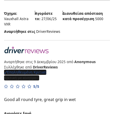
5
Όχημα:
Αγοράστε
Διανυθείσα απόσταση
Vauxhall Astra
το:
27/06/25
κατά προσέγγιση
5000
VXR
Αναρτήθηκε στις
DriverReviews
Αναρτήθηκε στις 9 Δεκεμβρίου 2025
από
Anonymous
Συλλέχθηκε από
DriverReviews
Επαληθευμένη Κριτική
Κριτική με κίνητρο
5/5
Good all round tyre, great grip in wet
Αγοράστε ξανά