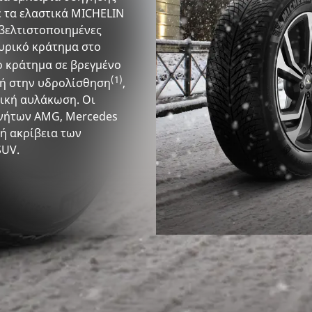
ε τα ελαστικά MICHELIN
α βελτιστοποιημένες
υρικό κράτημα στο
ο κράτημα σε βρεγμένο
(1)
ή στην υδρολίσθηση
,
ική αυλάκωση. Οι
ινήτων AMG, Mercedes
ή ακρίβεια των
SUV.