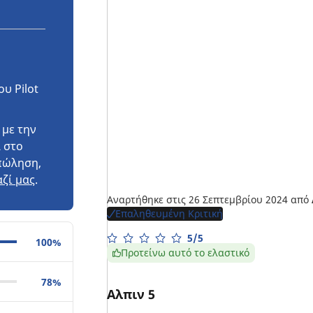
υ Pilot
 με την
 στο
πώληση,
ζί μας
.
Αναρτήθηκε στις 26 Σεπτεμβρίου 2024
από
Επαληθευμένη Κριτική
5/5
100%
Προτείνω αυτό το ελαστικό
78%
Αλπιν 5