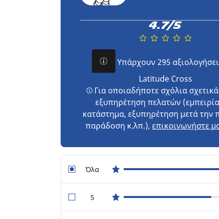
4.7/5
Υπάρχουν 295 αξιολογήσει
Latitude Cross
Για οποιαδήποτε σχόλια σχετικά
εξυπηρέτηση πελατών (εμπειρία
κατάστημα, εξυπηρέτηση μετά την 
παράδοση κ.λπ.),
επικοινωνήστε μα
Όλα
star reviews
5
star reviews