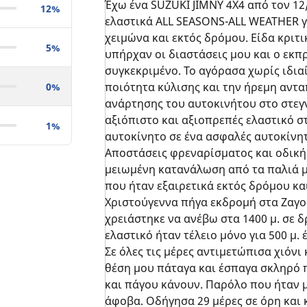
Έχω ένα SUZUKI JIMNY 4X4 από τον 1
12%
ελαστικά ALL SEASONS-ALL WEATHER γι
χειμώνα και εκτός δρόμου. Είδα κριτ
5%
υπήρχαν οι διαστάσεις μου και ο εκπ
συγκεκριμένο. Το αγόρασα χωρίς ιδια
ποιότητα κύλισης και την ήρεμη αντα
0%
ανάρτησης του αυτοκινήτου στο στεγ
αξιόπιστο και αξιοπρεπές ελαστικό σ
1%
αυτοκίνητο σε ένα ασφαλές αυτοκίνητ
Αποστάσεις φρεναρίσματος και οδική
μειωμένη κατανάλωση από τα παλιά
που ήταν εξαιρετικά εκτός δρόμου και
Χριστούγεννα πήγα εκδρομή στα Ζαγ
χρειάστηκε να ανέβω στα 1400 μ. σε δ
ελαστικό ήταν τέλειο μόνο για 500 μ.
Σε όλες τις μέρες αντιμετώπισα χιόνι
θέση μου πάταγα και έσπαγα σκληρό 
και πάγου κάνουν. Παρόλο που ήταν 
άφοβα. Οδήγησα 29 μέρες σε όρη και