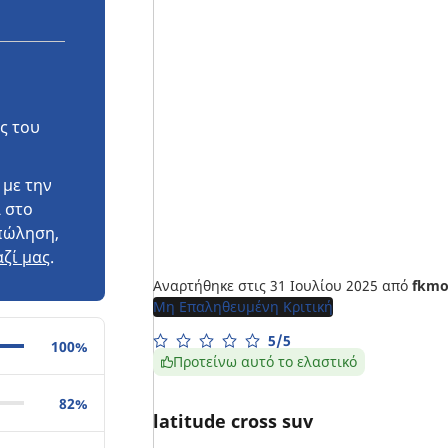
ς του
 με την
 στο
πώληση,
ζί μας
.
Αναρτήθηκε στις 31 Ιουλίου 2025
από
fkmo
Μη Επαληθευμένη Κριτική
5/5
100%
Προτείνω αυτό το ελαστικό
82%
latitude cross suv