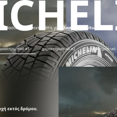
ICHEL
Βασικά πλεονεκτήματα για
Ελαστικό Latitude Cross
αρακτηριστικό #1
χαρακτηριστικό #2
χαρακτηριστικό 
οχή εκτός δρόμου.