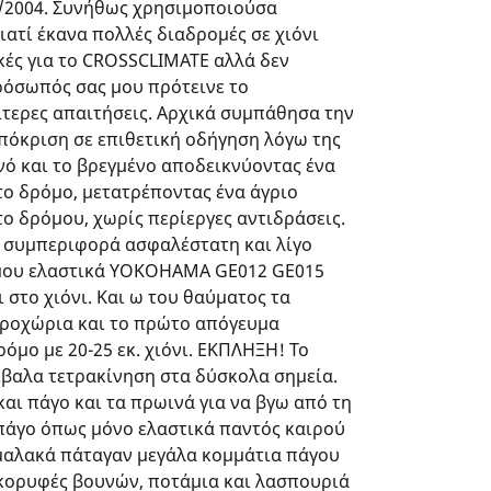
2/2004. Συνήθως χρησιμοποιούσα
ατί έκανα πολλές διαδρομές σε χιόνι
ικές για το CROSSCLIMATE αλλά δεν
ρόσωπός σας μου πρότεινε το
ίτερες απαιτήσεις. Αρχικά συμπάθησα την
πόκριση σε επιθετική οδήγηση λόγω της
νό και το βρεγμένο αποδεικνύοντας ένα
το δρόμο, μετατρέποντας ένα άγριο
ο δρόμου, χωρίς περίεργες αντιδράσεις.
 συμπεριφορά ασφαλέστατη και λίγο
 μου ελαστικά YOKOHAMA GE012 GE015
 στο χιόνι. Και ω του θαύματος τα
οροχώρια και το πρώτο απόγευμα
ρόμο με 20-25 εκ. χιόνι. ΕΚΠΛΗΞΗ! Το
 έβαλα τετρακίνηση στα δύσκολα σημεία.
 και πάγο και τα πρωινά για να βγω από τη
πάγο όπως μόνο ελαστικά παντός καιρού
μαλακά πάταγαν μεγάλα κομμάτια πάγου
 κορυφές βουνών, ποτάμια και λασπουριά