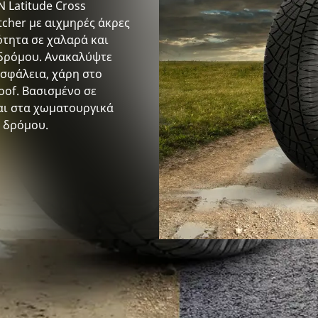
 Latitude Cross
tcher με αιχμηρές άκρες
ότητα σε χαλαρά και
 δρόμου. Ανακαλύψτε
ασφάλεια, χάρη στο
oof. Βασισμένο σε
αι στα χωματουργικά
ς δρόμου.