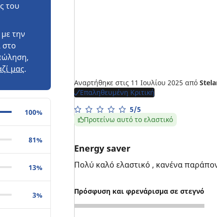
ς του
 με την
 στο
πώληση,
ζί μας
.
Αναρτήθηκε στις 11 Ιουλίου 2025
από
Stela
Επαληθευμένη Κριτική
5/5
100%
Προτείνω αυτό το ελαστικό
81%
Energy saver
Πολύ καλό ελαστικό , κανένα παράπονο
13%
Πρόσφυση και φρενάρισμα σε στεγνό
3%
5