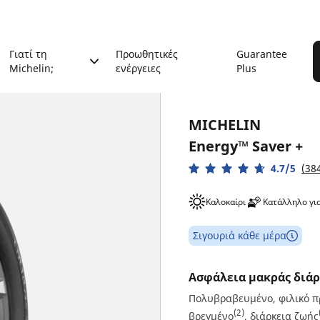
Γιατί τη
Προωθητικές
Guarantee
Michelin;
ενέργειες
Plus
MICHELIN
Energy™ Saver +
4.7/5
(384
Καλοκαίρι
Κατάλληλο γι
Σιγουριά κάθε μέρα
Ασφάλεια μακράς διάρ
Πολυβραβευμένο, φιλικό π
(2)
βρεγμένο
, διάρκεια ζωής