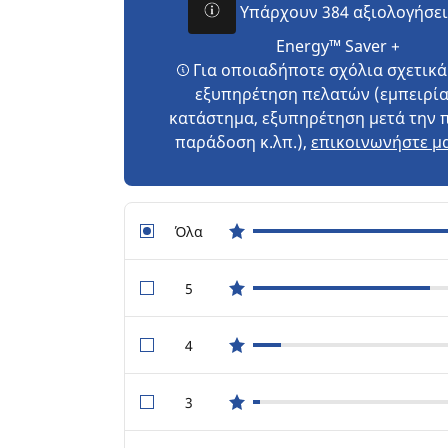
Υπάρχουν 384 αξιολογήσει
Energy™ Saver +
Για οποιαδήποτε σχόλια σχετικά
εξυπηρέτηση πελατών (εμπειρία
κατάστημα, εξυπηρέτηση μετά την 
παράδοση κ.λπ.),
επικοινωνήστε μα
Όλα
star reviews
5
star reviews
4
star reviews
3
star reviews