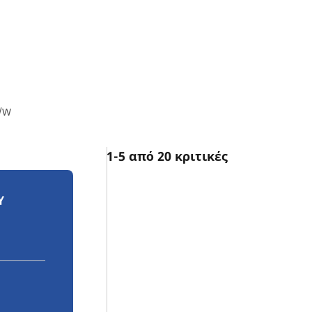
A/W
1-5 από 20 κριτικές
Υ