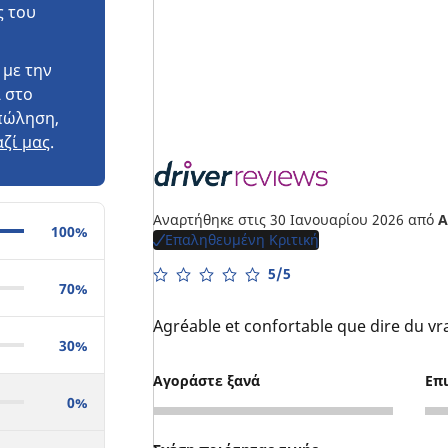
ς του
 με την
 στο
πώληση,
ζί μας
.
Αναρτήθηκε στις 30 Ιανουαρίου 2026
από
A
100%
Επαληθευμένη Κριτική
5/5
70%
Agréable et confortable que dire du vra
30%
Αγοράστε ξανά
Επ
0%
5
5