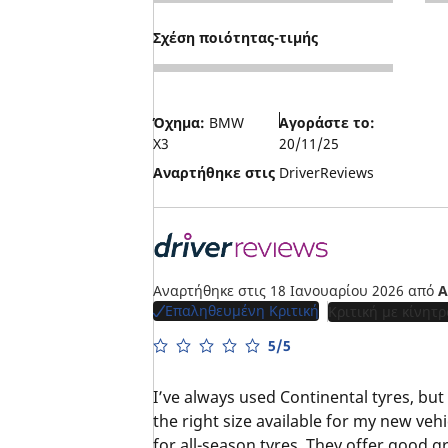
4
3
Σχέση ποιότητας-τιμής
5
Όχημα:
BMW
Αγοράστε το:
X3
20/11/25
Αναρτήθηκε στις
DriverReviews
Αναρτήθηκε στις 18 Ιανουαρίου 2026
από
A
Επαληθευμένη Κριτική
Κριτική με κίνητρ
5/5
I’ve always used Continental tyres, but
the right size available for my new vehi
for all-season tyres. They offer good g