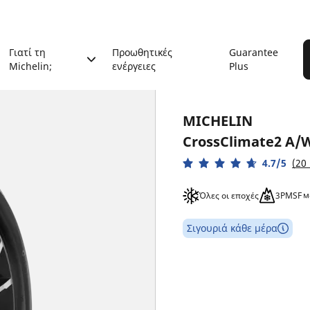
Γιατί τη
Προωθητικές
Guarantee
Michelin;
ενέργειες
Plus
MICHELIN
CrossClimate2 A/
4.7/5
(20 
Όλες οι εποχές
3PMSF
Σιγουριά κάθε μέρα