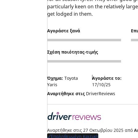
particularly keen on the relatively lar
get lodged in them.
Αγοράστε ξανά
Επ
4
5
Σχέση ποιότητας-τιμής
3
Όχημα:
Toyota
Αγοράστε το:
Yaris
17/10/25
Αναρτήθηκε στις
DriverReviews
Αναρτήθηκε στις 27 Οκτωβρίου 2025
από
A
Επαληθευμένη Κριτική