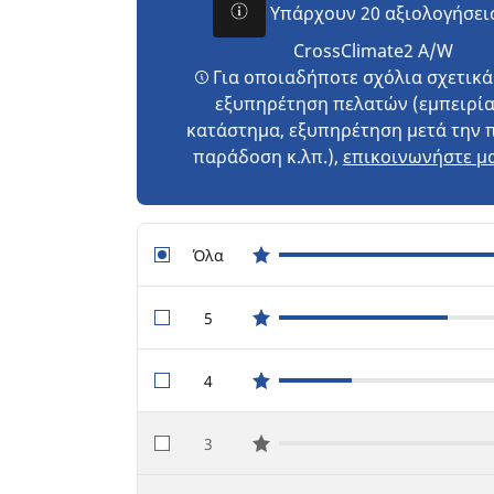
Υπάρχουν 20 αξιολογήσει
CrossClimate2 A/W
Για οποιαδήποτε σχόλια σχετικά
εξυπηρέτηση πελατών (εμπειρία
κατάστημα, εξυπηρέτηση μετά την 
παράδοση κ.λπ.),
επικοινωνήστε μα
Όλα
star reviews
5
star reviews
4
star reviews
3
star reviews