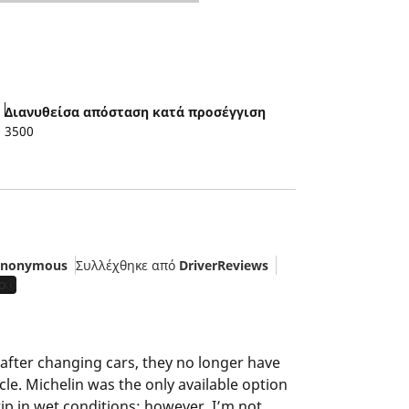
Διανυθείσα απόσταση κατά προσέγγιση
3500
nonymous
Συλλέχθηκε από
DriverReviews
ο
 after changing cars, they no longer have
cle. Michelin was the only available option
rip in wet conditions; however, I’m not