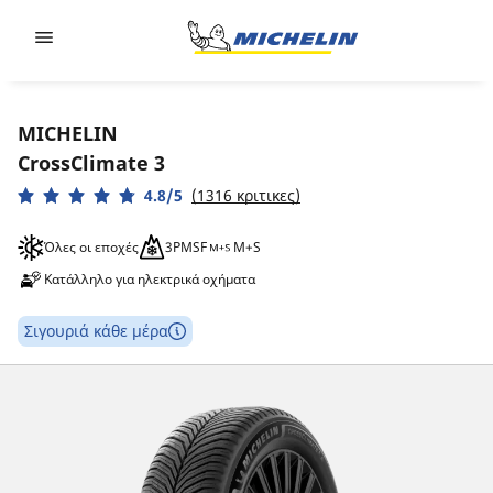
Go to page content
Go to page navigation
MICHELIN
CrossClimate 3
4.8/5
(1316 κριτικες)
Όλες οι εποχές
3PMSF
M+S
Κατάλληλο για ηλεκτρικά οχήματα
Σιγουριά κάθε μέρα