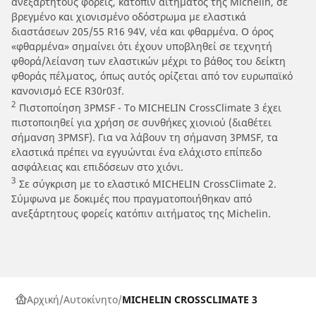
ανεξάρτητους φορείς, κατόπιν αίτηματος της Michelin, σε
βρεγμένο και χιονισμένο οδόστρωμα με ελαστικά
διαστάσεων 205/55 R16 94V, νέα και φθαρμένα. Ο όρος
«φθαρμένα» σημαίνει ότι έχουν υποβληθεί σε τεχνητή
φθορά/λείανση των ελαστικών μέχρι το βάθος του δείκτη
φθοράς πέλματος, όπως αυτός ορίζεται από τον ευρωπαϊκό
κανονισμό ECE R30r03f.
2
Πιστοποίηση 3PMSF - Το MICHELIN CrossClimate 3 έχει
πιστοποιηθεί για χρήση σε συνθήκες χιονιού (διαθέτει
σήμανση 3PMSF). Για να λάβουν τη σήμανση 3PMSF, τα
ελαστικά πρέπει να εγγυώνται ένα ελάχιστο επίπεδο
ασφάλειας και επιδόσεων στο χιόνι.
3
Σε σύγκριση με το ελαστικό MICHELIN CrossClimate 2.
Σύμφωνα με δοκιμές που πραγματοποιήθηκαν από
ανεξάρτητους φορείς κατόπιν αιτήματος της Michelin.
Αρχική
Αυτοκίνητο
MICHELIN CROSSCLIMATE 3