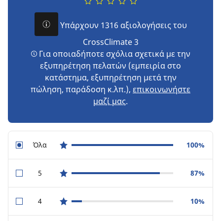
Υπάρχουν 1316 αξιολογήσεις του
CrossClimate 3
Για οποιαδήποτε σχόλια σχετικά με την
εξυπηρέτηση πελατών (εμπειρία στο
κατάστημα, εξυπηρέτηση μετά την
πώληση, παράδοση κ.λπ.),
επικοινωνήστε
μαζί μας
.
Όλα
100%
star reviews
5
87%
star reviews
4
10%
star reviews