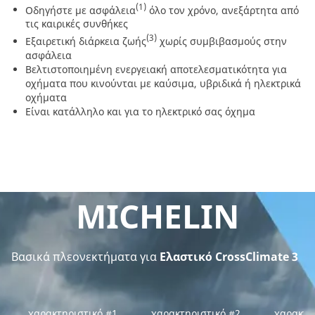
(1)
Οδηγήστε με ασφάλεια
όλο τον χρόνο, ανεξάρτητα από
τις καιρικές συνθήκες
(3)
Εξαιρετική διάρκεια ζωής
χωρίς συμβιβασμούς στην
ασφάλεια
Βελτιστοποιημένη ενεργειακή αποτελεσματικότητα για
οχήματα που κινούνται με καύσιμα, υβριδικά ή ηλεκτρικά
οχήματα
Είναι κατάλληλο και για το ηλεκτρικό σας όχημα
MICHELIN
Βασικά πλεονεκτήματα για
Ελαστικό CrossClimate 3
χαρακτηριστικό #1
χαρακτηριστικό #2
χαρακτη