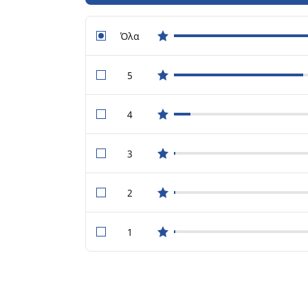
Όλα
star reviews
5
star reviews
4
star reviews
3
star reviews
2
star reviews
1
star reviews