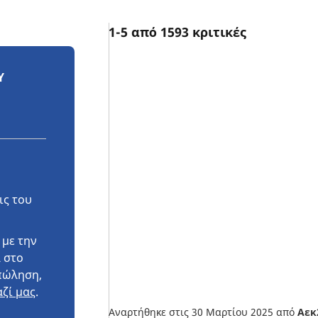
1-5 από 1593 κριτικές
Υ
ις του
 με την
 στο
πώληση,
ζί μας
.
Αναρτήθηκε στις 30 Μαρτίου 2025
από
Αεκ