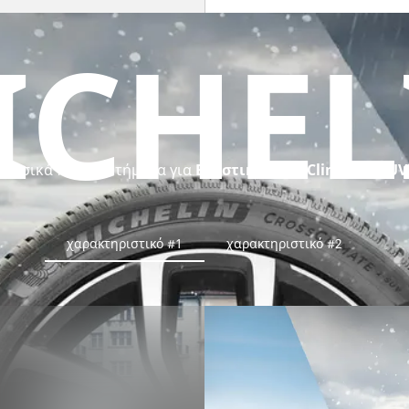
ICHEL
Βασικά πλεονεκτήματα για
Ελαστικό CrossClimate 2 SUV
χαρακτηριστικό #1
χαρακτηριστικό #2