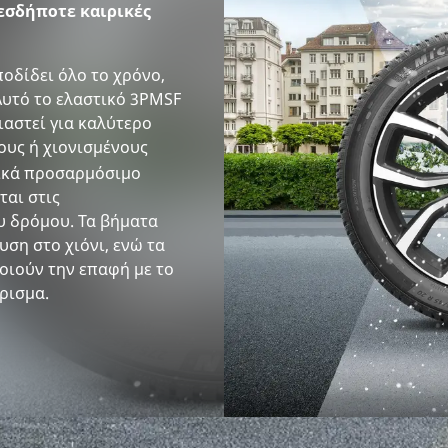
εσδήποτε καιρικές
οδίδει όλο το χρόνο,
Αυτό το ελαστικό 3PMSF
ιαστεί για καλύτερο
ους ή χιονισμένους
ρμικά προσαρμόσιμο
αι στις
υ δρόμου. Τα βήματα
ση στο χιόνι, ενώ τα
οιούν την επαφή με το
ρισμα.