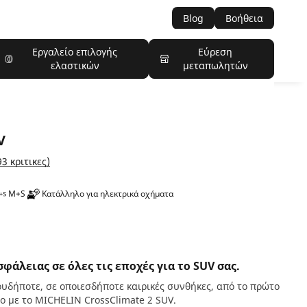
Blog
Βοήθεια
Εργαλείο επιλογής
Εύρεση
ελαστικών
μεταπωλητών
V
93 κριτικες)
M+S
Κατάλληλο για ηλεκτρικά οχήματα
άλειας σε όλες τις εποχές για το SUV σας.
υδήποτε, σε οποιεσδήποτε καιρικές συνθήκες, από το πρώτο
ρο με το MICHELIN CrossClimate 2 SUV.