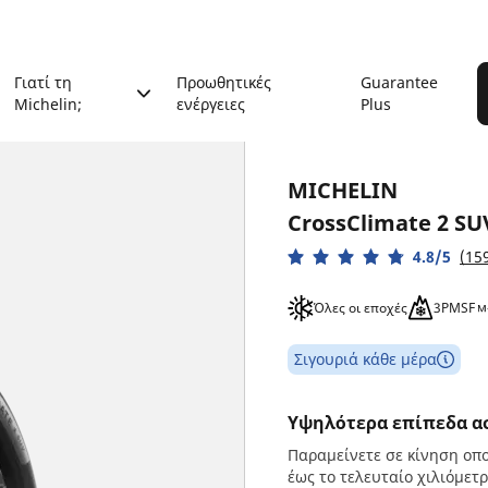
Γιατί τη
Προωθητικές
Guarantee
Michelin;
ενέργειες
Plus
MICHELIN
CrossClimate 2 SU
4.8/5
(15
Όλες οι εποχές
3PMSF
Σιγουριά κάθε μέρα
Υψηλότερα επίπεδα ασφ
Παραμείνετε σε κίνηση οπο
έως το τελευταίο χιλιόμετ