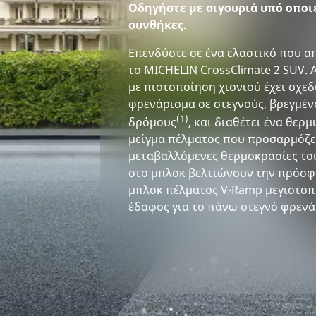
Οδηγήστε με σιγουριά υπό οποι
συνθήκες.
Επενδύστε σε ένα ελαστικό που απ
το MICHELIN CrossClimate 2 SUV. 
με πιστοποίηση χιονιού έχει σχεδ
φρενάρισμα σε στεγνούς, βρεγμέν
(1)
δρόμους
, και διαθέτει ένα θε
μείγμα πέλματος που προσαρμόζετ
μεταβαλλόμενες θερμοκρασίες το
στο μπλοκ βελτιώνουν την πρόσφυ
μπλοκ πέλματος V-Ramp μεγιστοπ
έδαφος για το πάνω στεγνό φρενά