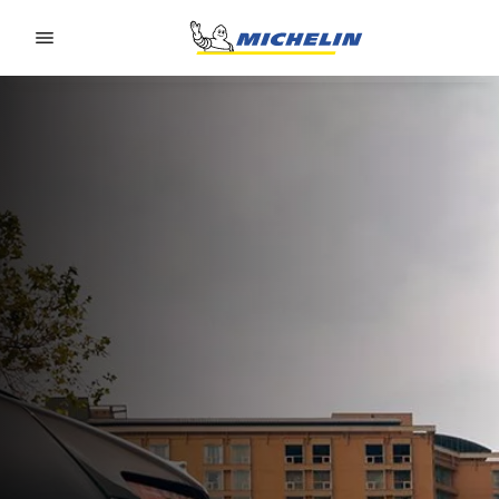
Go to page content
Go to page navigation