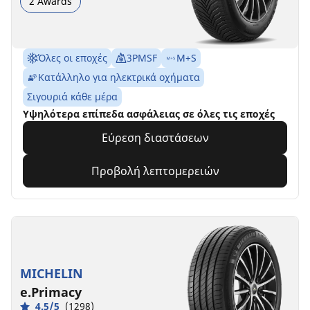
2 Awards
Όλες οι εποχές
3PMSF
M+S
Κατάλληλο για ηλεκτρικά οχήματα
Σιγουριά κάθε μέρα
Υψηλότερα επίπεδα ασφάλειας σε όλες τις εποχές
Εύρεση διαστάσεων
Προβολή λεπτομερειών
MICHELIN
e.Primacy
4.5/5
(1298)