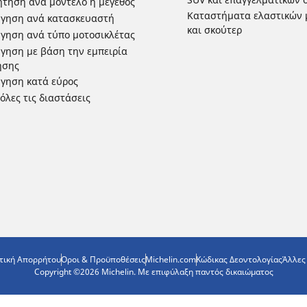
τηση ανά μοντέλο ή μέγεθος
Καταστήματα ελαστικών 
ήγηση ανά κατασκευαστή
και σκούτερ
γηση ανά τύπο μοτοσικλέτας
γηση με βάση την εμπειρία
ησης
γηση κατά εύρος
 όλες τις διαστάσεις
τική Απορρήτου
Οροι & Προϋποθέσεις
Michelin.com
Κώδικας Δεοντολογίας
Άλλες
Copyright ©2026 Michelin. Με επιφύλαξη παντός δικαιώματος