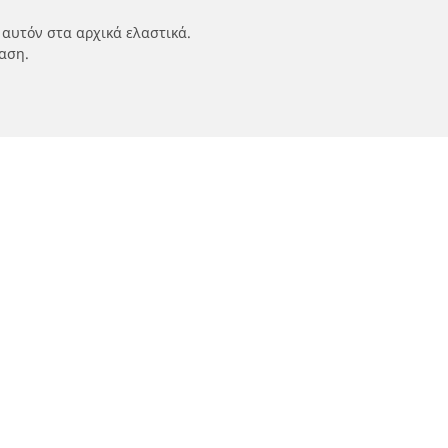
 αυτόν στα αρχικά ελαστικά.
αση.
ν
Οι ειδικοί μας στην υπηρεσία σας
αυτοκινήτων,
FAQ auto
 οχημάτων
FAQ moto