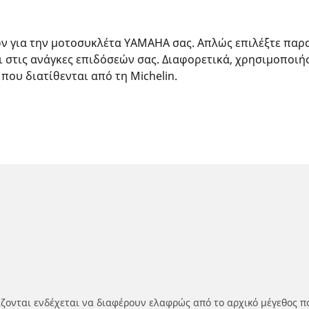
ών για την μοτοσυκλέτα YAMAHA σας. Απλώς επιλέξτε παρ
ι στις ανάγκες επιδόσεών σας. Διαφορετικά, χρησιμοποιή
 που διατίθενται από τη Michelin.
ίζονται ενδέχεται να διαφέρουν ελαφρώς από το αρχικό μέγεθος π