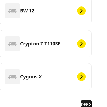
BW 12
Crypton Z T110SE
Cygnus X
DEF