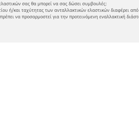
ελαστικών σας θα μπορεί να σας δώσει συμβουλές:
ρτίου ή/και ταχύτητας των ανταλλακτικών ελαστικών διαφέρει από
 πρέπει να προσαρμοστεί για την προτεινόμενη εναλλακτική διάστ
Η διαμόρφωσή σας
τικά μοτοσικλετών και
Εύρεση μεταπωλητώ
ύτερ
Καταστήματα ελαστικών 
SUV και επαγγελματικών
τηση ανά μοντέλο ή μέγεθος