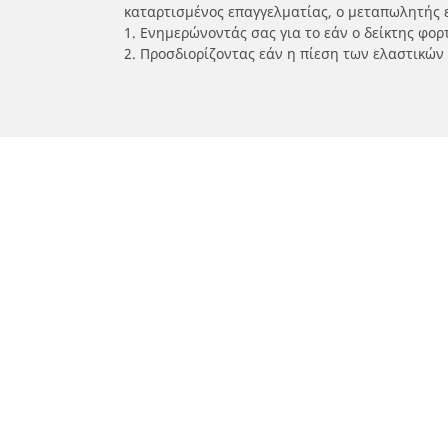
καταρτισμένος επαγγελματίας, ο μεταπωλητής 
1. Ενημερώνοντάς σας για το εάν ο δείκτης φο
2. Προσδιορίζοντας εάν η πίεση των ελαστικών
/
Car brands
YAMAHA
Ελαστικά αυτοκινήτων, SUV και
Ελασ
επαγγελματικών οχημάτων
σκο
Αναζήτηση ανά μοντέλο ή μέγεθος
Αναζή