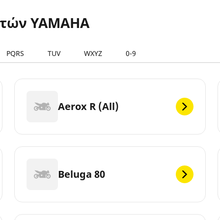
ετών YAMAHA
PQRS
TUV
WXYZ
0-9
Aerox R (All)
Beluga 80