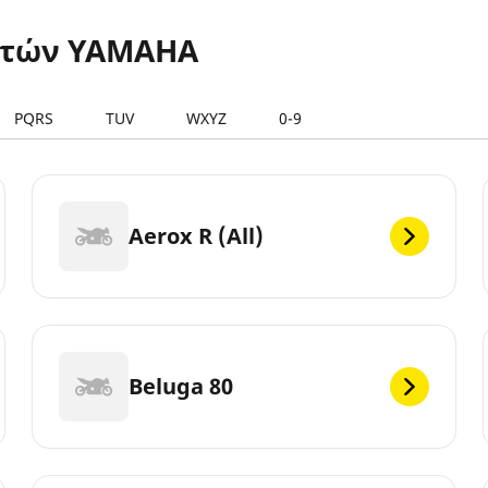
ετών YAMAHA
PQRS
TUV
WXYZ
0-9
Aerox R (All)
Beluga 80