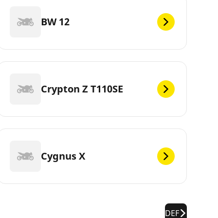
BW 12
Crypton Z T110SE
Cygnus X
DEF