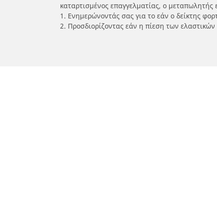
καταρτισμένος επαγγελματίας, ο μεταπωλητής 
1. Ενημερώνοντάς σας για το εάν ο δείκτης φο
2. Προσδιορίζοντας εάν η πίεση των ελαστικών
/
Car brands
YAMAHA
Ελαστικά αυτοκινήτων, SUV και
Ελασ
επαγγελματικών οχημάτων
σκο
Αναζήτηση ανά μοντέλο ή μέγεθος
Αναζή