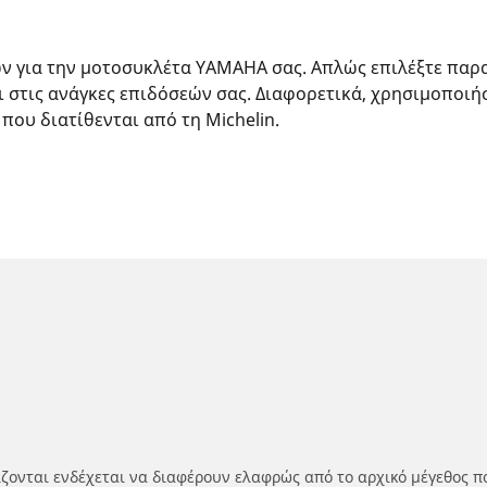
ών για την μοτοσυκλέτα YAMAHA σας. Απλώς επιλέξτε παρ
ι στις ανάγκες επιδόσεών σας. Διαφορετικά, χρησιμοποιή
 που διατίθενται από τη Michelin.
ίζονται ενδέχεται να διαφέρουν ελαφρώς από το αρχικό μέγεθος π