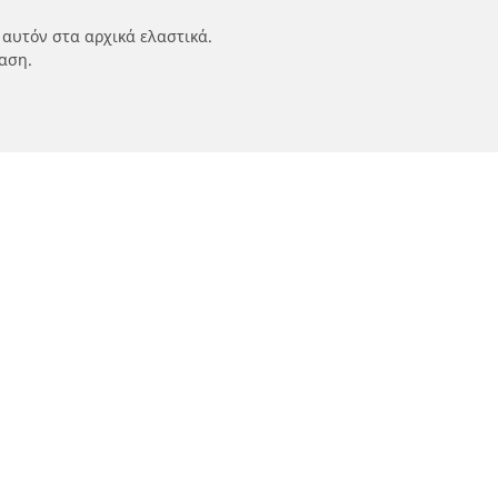
 αυτόν στα αρχικά ελαστικά.
αση.
ν
Οι ειδικοί μας στην υπηρεσία σας
αυτοκινήτων,
FAQ auto
 οχημάτων
FAQ moto