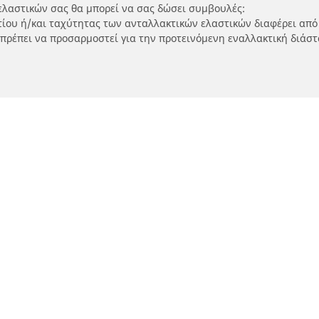
ελαστικών σας θα μπορεί να σας δώσει συμβουλές:
ρτίου ή/και ταχύτητας των ανταλλακτικών ελαστικών διαφέρει από
 πρέπει να προσαρμοστεί για την προτεινόμενη εναλλακτική διάστ
Η διαμόρφωσή σας
τικά μοτοσικλετών και
Εύρεση μεταπωλητώ
ύτερ
Καταστήματα ελαστικών 
SUV και επαγγελματικών
τηση ανά μοντέλο ή μέγεθος