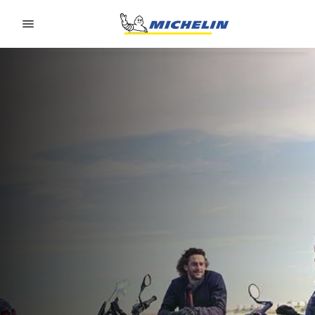
Go to page content
Go to page navigation