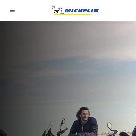
Go to page content
Go to page navigation