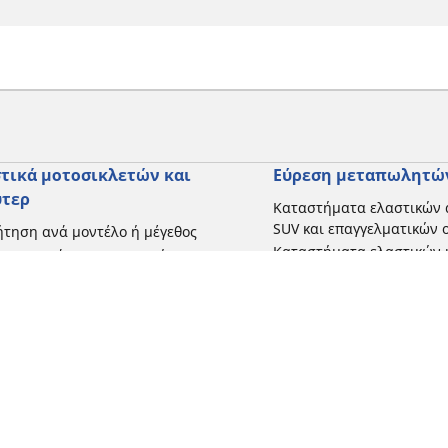
τικά μοτοσικλετών και
Εύρεση μεταπωλητώ
ύτερ
Καταστήματα ελαστικών 
SUV και επαγγελματικών
τηση ανά μοντέλο ή μέγεθος
Καταστήματα ελαστικών 
ήγηση ανά κατασκευαστή
και σκούτερ
γηση ανά τύπο μοτοσικλέτας
γηση με βάση την εμπειρία
ησης
γηση κατά εύρος
 όλες τις διαστάσεις
Η διαμόρφωσή σας