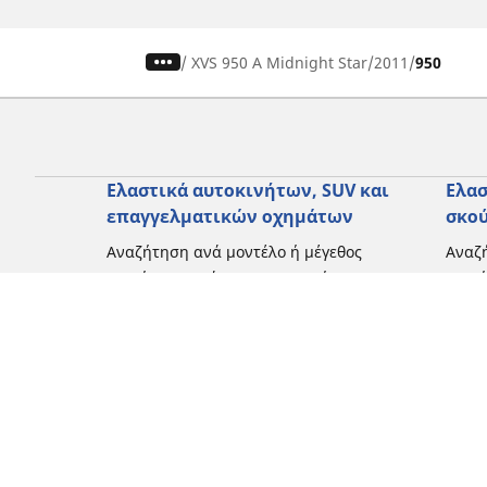
/
XVS 950 A Midnight Star
2011
950
Ελαστικά αυτοκινήτων, SUV και
Ελασ
επαγγελματικών οχημάτων
σκο
Αναζήτηση ανά μοντέλο ή μέγεθος
Αναζή
Περιήγηση ανά κατασκευαστή
Περι
Περιήγηση ανά τύπο οχήματος
Περιή
Περιήγηση ανά εποχή
Περιή
οδήγ
Περιήγηση ανά οικογένεια προϊόντων
Περιή
Δείτε όλες τις διαστάσεις
Δείτε
Blog
Εμπειρίες πελατών