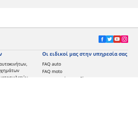
ν
Οι ειδικοί μας στην υπηρεσία σας
αυτοκινήτων,
FAQ auto
 οχημάτων
FAQ moto
μοτοσικλετών
Επικοινωνήστε μαζί μας
Προωθητικές ενέργειες
Michelin στην Ελλάδα
Τεχνολογία RFID
Newsletter