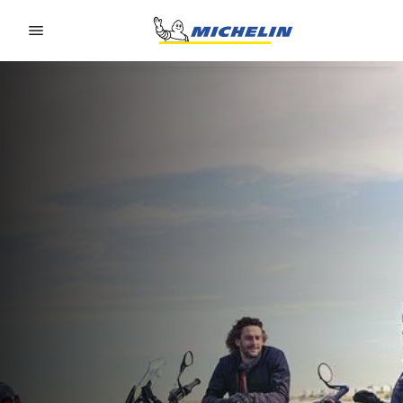
Go to page content
Go to page navigation