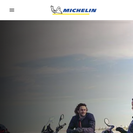
Go to page content
Go to page navigation