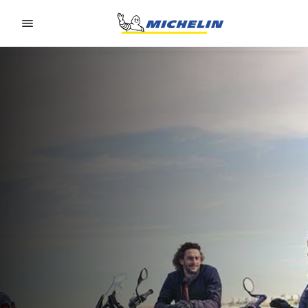
Go to page content
Go to page navigation