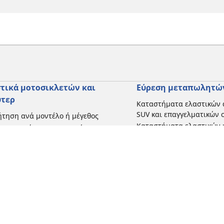
τικά μοτοσικλετών και
Εύρεση μεταπωλητώ
ύτερ
Καταστήματα ελαστικών 
SUV και επαγγελματικών
τηση ανά μοντέλο ή μέγεθος
Καταστήματα ελαστικών 
ήγηση ανά κατασκευαστή
και σκούτερ
γηση ανά τύπο μοτοσικλέτας
γηση με βάση την εμπειρία
ησης
γηση κατά εύρος
 όλες τις διαστάσεις
Η διαμόρφωσή σας