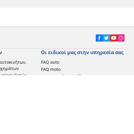
ν
Οι ειδικοί μας στην υπηρεσία σας
αυτοκινήτων,
FAQ auto
 οχημάτων
FAQ moto
μοτοσικλετών
Επικοινωνήστε μαζί μας
Προωθητικές ενέργειες
Michelin στην Ελλάδα
Τεχνολογία RFID
Newsletter