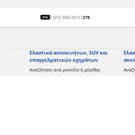
/
GTV 300
2012
278
Ελαστικά αυτοκινήτων, SUV και
Ελασ
επαγγελματικών οχημάτων
σκο
Αναζήτηση ανά μοντέλο ή μέγεθος
Αναζή
Περιήγηση ανά κατασκευαστή
Περι
Περιήγηση ανά τύπο οχήματος
Περιή
Περιήγηση ανά εποχή
Περιή
οδήγ
Περιήγηση ανά οικογένεια προϊόντων
Περιή
Δείτε όλες τις διαστάσεις
Δείτε
Blog
Εμπειρίες πελατών