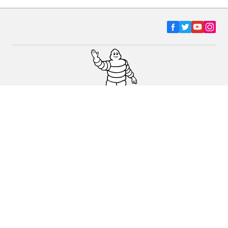
Ελαστικά αυτοκινήτων, SUV και
επαγγελματικών οχημάτων
Ελαστικά μοτοσικλετών και σκούτερ
Εύρεση μεταπωλητών
Οι ειδικοί μας στην υπηρεσία σας