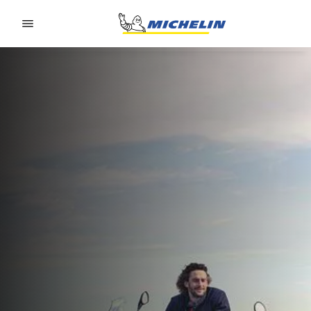
Go to page content
Go to page navigation