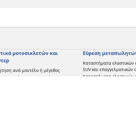
τικά μοτοσικλετών και
Εύρεση μεταπωλητώ
ύτερ
Καταστήματα ελαστικών 
SUV και επαγγελματικών
τηση ανά μοντέλο ή μέγεθος
Καταστήματα ελαστικών 
ήγηση ανά κατασκευαστή
και σκούτερ
γηση ανά τύπο μοτοσικλέτας
γηση με βάση την εμπειρία
ησης
γηση κατά εύρος
 όλες τις διαστάσεις
Η διαμόρφωσή σας