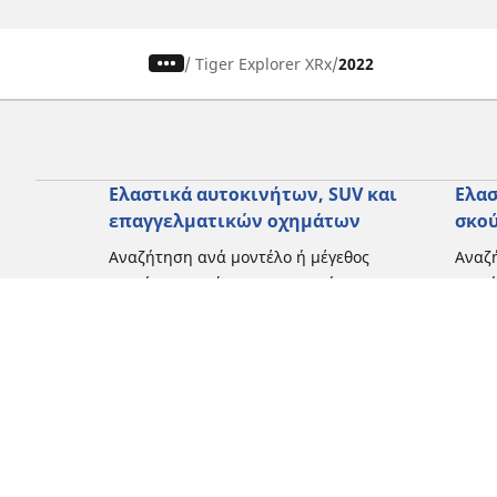
/
Tiger Explorer XRx
2022
Ελαστικά αυτοκινήτων, SUV και
Ελασ
επαγγελματικών οχημάτων
σκο
Αναζήτηση ανά μοντέλο ή μέγεθος
Αναζή
Περιήγηση ανά κατασκευαστή
Περι
Περιήγηση ανά τύπο οχήματος
Περιή
Περιήγηση ανά εποχή
Περιή
οδήγ
Περιήγηση ανά οικογένεια προϊόντων
Περιή
Δείτε όλες τις διαστάσεις
Δείτε
Blog
Εμπειρίες πελατών