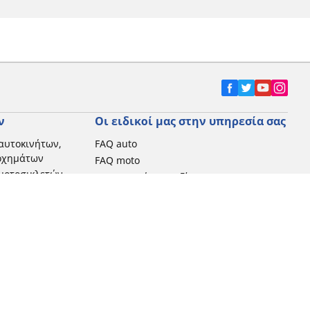
ν
Οι ειδικοί μας στην υπηρεσία σας
αυτοκινήτων,
FAQ auto
 οχημάτων
FAQ moto
μοτοσικλετών
Επικοινωνήστε μαζί μας
Προωθητικές ενέργειες
Michelin στην Ελλάδα
Τεχνολογία RFID
Newsletter