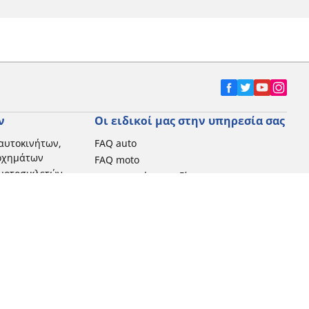
ν
Οι ειδικοί μας στην υπηρεσία σας
αυτοκινήτων,
FAQ auto
 οχημάτων
FAQ moto
μοτοσικλετών
Επικοινωνήστε μαζί μας
Προωθητικές ενέργειες
Michelin στην Ελλάδα
Τεχνολογία RFID
Newsletter