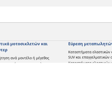
τικά μοτοσικλετών και
Εύρεση μεταπωλητώ
ύτερ
Καταστήματα ελαστικών 
SUV και επαγγελματικών
τηση ανά μοντέλο ή μέγεθος
Καταστήματα ελαστικών 
ήγηση ανά κατασκευαστή
και σκούτερ
γηση ανά τύπο μοτοσικλέτας
γηση με βάση την εμπειρία
ησης
γηση κατά εύρος
 όλες τις διαστάσεις
Η διαμόρφωσή σας