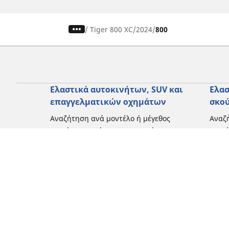
/
Tiger 800 XC
2024
800
Ελαστικά αυτοκινήτων, SUV και
Ελασ
επαγγελματικών οχημάτων
σκο
Αναζήτηση ανά μοντέλο ή μέγεθος
Αναζή
Περιήγηση ανά κατασκευαστή
Περι
Περιήγηση ανά τύπο οχήματος
Περιή
Περιήγηση ανά εποχή
Περιή
οδήγ
Περιήγηση ανά οικογένεια προϊόντων
Περιή
Δείτε όλες τις διαστάσεις
Δείτε
Blog
Εμπειρίες πελατών