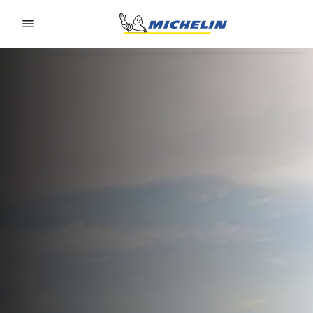
Go to page content
Go to page navigation