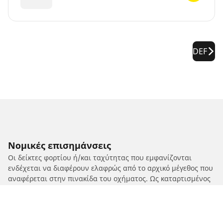
DEF
Νομικές επισημάνσεις
Οι δείκτες φορτίου ή/και ταχύτητας που εμφανίζονται
ενδέχεται να διαφέρουν ελαφρώς από το αρχικό μέγεθος που
αναφέρεται στην πινακίδα του οχήματος. Ως καταρτισμένος
επαγγελματίας, ο μεταπωλητής ελαστικών σας θα μπορεί να
σας δώσει συμβουλές:
1. Ενημερώνοντάς σας για το εάν ο δείκτης φορτίου ή/και
ταχύτητας των ανταλλακτικών ελαστικών διαφέρει από