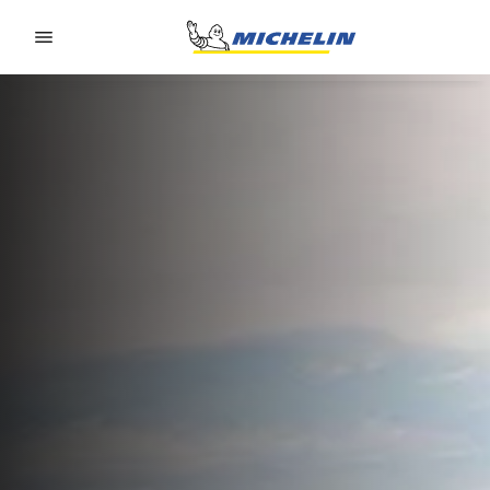
Go to page content
Go to page navigation