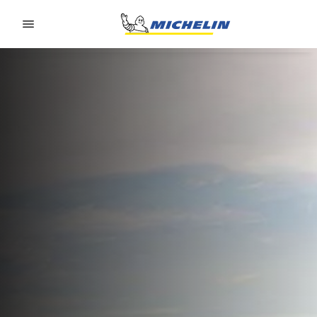
Go to page content
Go to page navigation